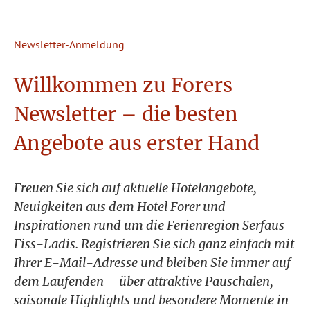
Hotel Forer
Ausstattung
Wellness & Relax
Newsletter-Anmeldung
Frühstück Plus
Vitalquelle
Zimmer & Preise
Impressionen
Wellness-Behandlungen
Zimmer & Suiten
Die Urlaubsregion
Lage & Anreise
Urlaubsangebote
Sommer
info@hotel-forer.at
+43 5472 6622
Willkommen zu Forers
Inklusivleistungen
Familienurlaub
Direktbucher & Buchungsinfo
Skifahren
Newsletter – die besten
Online Buchen
Winter
Ihre Anfrage
Angebote aus erster Hand
Freuen Sie sich auf aktuelle Hotelangebote,
Neuigkeiten aus dem Hotel Forer und
Inspirationen rund um die Ferienregion Serfaus-
Fiss-Ladis. Registrieren Sie sich ganz einfach mit
Ihrer E-Mail-Adresse und bleiben Sie immer auf
dem Laufenden – über attraktive Pauschalen,
saisonale Highlights und besondere Momente in