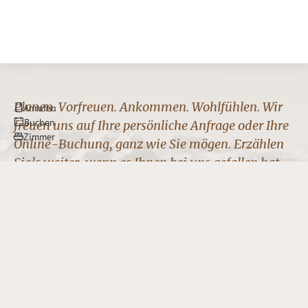
Planen. Vorfreuen. Ankommen. Wohlfühlen. Wir
Anrufen
Buchen
freuen uns auf Ihre persönliche Anfrage oder Ihre
Zimmer
Online-Buchung, ganz wie Sie mögen. Erzählen
Sie’s weiter, wenn es Ihnen bei uns gefallen hat.
Das schönste Lob ist für uns Ihre Empfehlung.