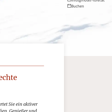
info@hotel-forer.at
Buchen
echte
et Sie ein aktiver
ilien, Genießer und