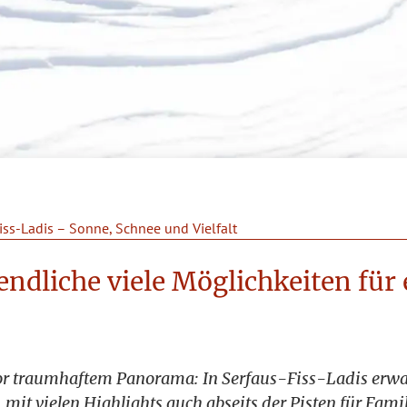
iss-Ladis – Sonne, Schnee und Vielfalt
endliche viele Möglichkeiten für 
r traumhaftem Panorama: In Serfaus-Fiss-Ladis erwart
, mit vielen Highlights auch abseits der Pisten für Fam