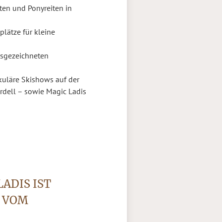
en und Ponyreiten in
lätze für kleine
usgezeichneten
uläre Skishows auf der
dell – sowie Magic Ladis
ADIS IST
 VOM