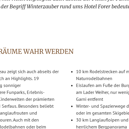
 der Begriff Winterzauber rund ums Hotel Forer bedeutet
TRÄUME WAHR WERDEN
u zeigt sich auch abseits der
10 km Rodelstrecken auf 
ch an Highlights. 19
Naturrodelbahnen
g sonniger
Eislaufen am Fuße der Bu
re Funparks, Erlebnis-
am Lader Weiher, nur weni
Kinderwelten der prämierten
Garni entfernt
 Serfaus. Besonders beliebt
Winter- und Spazierwege d
 Langlaufrouten und
oder im gesamten Skigebie
ouren. Auch mit den
30 km Langlaufloipen und
Rodelbahnen oder beim
herrlichem Bergpanorama