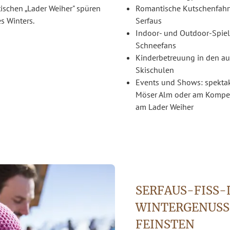
ischen „Lader Weiher" spüren
Romantische Kutschenfahrt
s Winters.
Serfaus
Indoor- und Outdoor-Spielp
Schneefans
Kinderbetreuung in den a
Skischulen
Events und Shows: spektak
Möser Alm oder am Komper
am Lader Weiher
SERFAUS-FISS-L
WINTERGENUSS
FEINSTEN