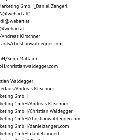
s Marketing GmbH_Daniel Zangerl
di\@webart.atQ
ndi@webart.at
i@webart.at
/Andreas Kirschner
-Ladis/christianwaldegger.com
mbH/Sepp Mallaun
bH/christianwaldegger.com
stian Waldegger
erfaus/Andreas Kirschner
rketing GmbH
rketing GmbH/Andreas Kirschner
rketing GmbH/Christian Waldegger
rketing GmbH/christianwaldegger.com
rketing GmbH/danielzangerl.com
rketing GmbH_danielzangerl