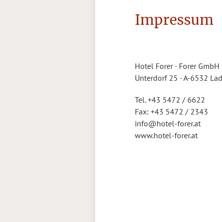
Frühstück Plus
Vitalquelle
Zimmer & Preise
Impressum
Impressionen
Wellness-Behandlungen
Zimmer & Suiten
Die Urlaubsregion
Lage & Anreise
Urlaubsangebote
Sommer
info@hotel-forer.at
+43 5472 6622
Inklusivleistungen
Familienurlaub
Direktbucher & Buchungsinfo
Skifahren
Hotel Forer · Forer GmbH
Online Buchen
Winter
Unterdorf 25 · A-6532 Lad
Ihre Anfrage
Tel. +43 5472 / 6622
Fax: +43 5472 / 2343
info@hotel-forer.at
www.hotel-forer.at