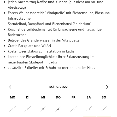
jeden Nachmittag Kaffee und Kuchen (gilt nicht am An- und
Abreisetag)
Forers Wellnessbereich "Vitalquelle" mit Fichtensauna, Biosauna,
Infrarotkabine,
Sprudelbad, Dampfbad und Bienenhäusl "Apidarium"
Kuschelige Leihbademäntel für Erwachsene und flauschige
Badetücher
Belebendes Granderwasser in der Vitalquelle
Gratis Parkplatz und WLAN
kostenloser Skibus zur Talstation in Ladis
kostenlose Einstellmöglichkeit Ihrer Skiausrüstung im
neuerbauten Skidepot in Ladis
zusätzlich Skikeller mit Schuhtrockner bei uns im Haus
MÄRZ 2027
MO
DI
MI
DO
FR
SA
SO
1
2
3
4
5
6
7