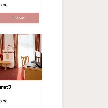
98.00
Buchen
grat3
80.00