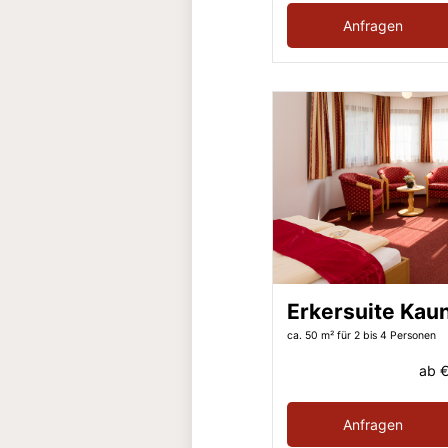
Anfragen
Erkersuite Kau
ca. 50 m²
für 2 bis 4 Personen
ab
€
Anfragen