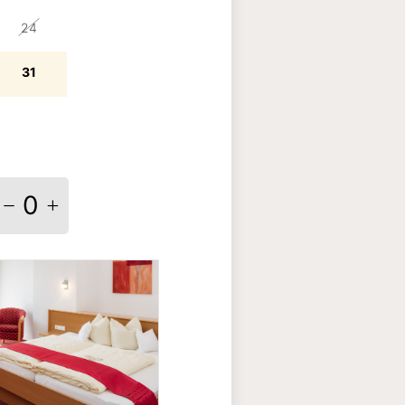
24
31
0