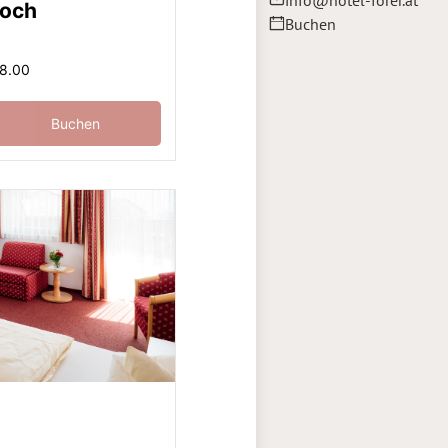
info@hotel-forer.at
joch
Buchen
98.00
Buchen