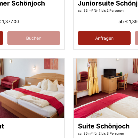
mer Schönjoch
Juniorsuite Schön
ca. 33 m²
für 1 bis 2 Personen
€ 1,377.00
ab
€ 1,3
Buchen
Anfragen
at
Suite Schönjoch
ca. 35 m²
für 2 bis 3 Personen