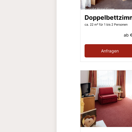
Doppelbettzim
ca. 22 m²
für 1 bis 2 Personen
ab
€
Anfragen