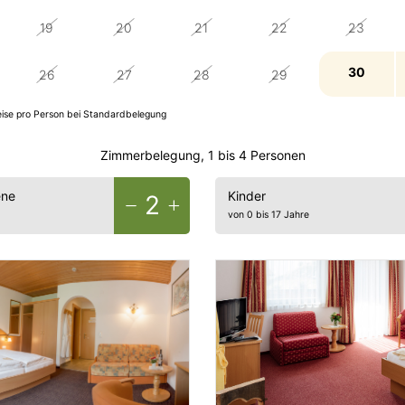
19
20
21
22
23
30
26
27
28
29
reise pro Person bei Standardbelegung
Zimmerbelegung, 1 bis 4 Personen
ene
Kinder
2
von 0 bis 17 Jahre