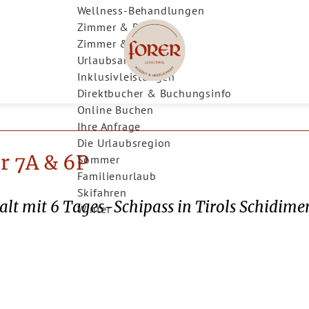
Wellness-Behandlungen
Zimmer & Preise
Zimmer & Suiten
Urlaubsangebote
Inklusivleistungen
Direktbucher & Buchungsinfo
Online Buchen
Ihre Anfrage
Die Urlaubsregion
r 7A & 6P
Sommer
Familienurlaub
Skifahren
alt mit 6 Tages-Schipass in Tirols Schidime
Winter