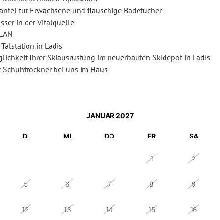
ntel für Erwachsene und flauschige Badetücher
ser in der Vitalquelle
WLAN
Talstation in Ladis
lichkeit Ihrer Skiausrüstung im neuerbauten Skidepot in Ladis
it Schuhtrockner bei uns im Haus
JANUAR 2027
DI
MI
DO
FR
SA
29
30
31
1
2
5
6
7
8
9
12
13
14
15
16