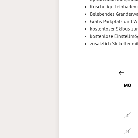
Kuschelige Leihbademä
Belebendes Granderwas
Gratis Parkplatz und 
kostenloser Skibus zur 
kostenlose Einstellmög
zusätzlich Skikeller m
MO
28
4
11