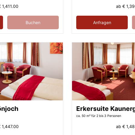
€ 1,411.00
ab
€ 1,3
Buchen
Anfragen
önjoch
Erkersuite Kauner
ca. 50 m²
für 2 bis 3 Personen
 1,447.00
ab
€ 1,4