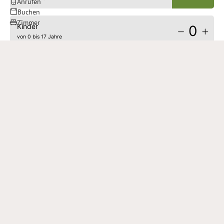
Anrufen
Buchen
Zimmer
Kinder
0
von 0 bis 17 Jahre
ab
€ 100.00
Anfragen
Buchen
Planen. Vorfreuen. Ankommen. Wohlfühlen. Wir
freuen uns auf Ihre persönliche Anfrage oder Ihre